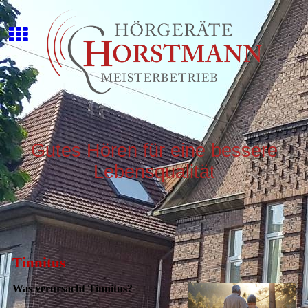
Gutes Hören für eine bessere
Lebensqualität
Tinnitus
Was verursacht Tinnitus?