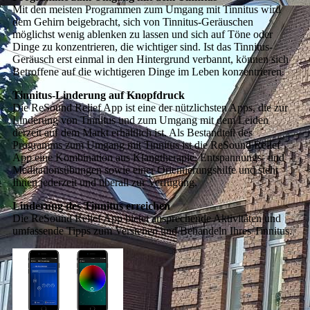
Mit den meisten Programmen zum Umgang mit Tinnitus wird
dem Gehirn beigebracht, sich von Tinnitus-Geräuschen
möglichst wenig ablenken zu lassen und sich auf Töne oder
Dinge zu konzentrieren, die wichtiger sind. Ist das Tinnitus-
Geräusch erst einmal in den Hintergrund verbannt, können sich
Betroffene auf die wichtigeren Dinge im Leben konzentrieren.
Tinnitus-Linderung auf Knopfdruck
Die ReSound Relief App ist eine der nützlichsten Apps, die zur
Linderung von Tinnitus und zum Umgang mit dem Leiden
derzeit auf dem Markt erhältlich ist. Als Bestandteil des
Programms zum Umgang mit Tinnitus ist die ReSound Relief
App eine Kombination aus Klangtherapie, Entspannungs- und
Meditationsübungen sowie einer Orientierungshilfe und steht
Ihnen jederzeit und überall zur Verfügung.
Linderung des Tinnitus erreichen
Die ReSound Relief App bietet ansprechende Aktivitäten und
umfassende Tipps zum Verstehen und Behandeln Ihres Tinnitus.