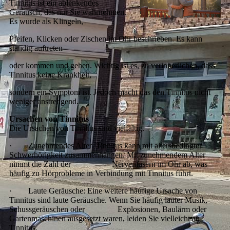
Tinnitus ist ein ablenkendes
Geräusch, das nur Sie wahrnehmen.
Es wurde als Klingeln,
Pfeifen, Klicken oder Zischen im Ohr beschrieben. Es kann
ständig auftreten
oder kommen und gehen. Wichtig ist es, zu verinnerlichen, dass
Tinnitus keine Krankheit,
sondern ein Symptom ist. Jedoch macht das den Tinnitus nicht
weniger anstrengend.
Ursachen von Tinnitus
Die Ursachen von Tinnitus sind vielfältig.
·
Zunehmendes Alter: Tinnitus kann mit altersbedingter
Schwerhörigkeit zusammenhängen. Mit zunehmendem Alter
nimmt die Zahl der Nervenfasern im Ohr ab, was
häufig zu Hörprobleme in Verbindung mit Tinnitus führt.
·
Laute Geräusche: Eine weitere häufige Ursache von
Tinnitus sind laute Geräusche. Wenn Sie häufig lauter Musik,
Schussgeräuschen oder Explosionen, Baulärm oder
Gartenmaschinen ausgesetzt waren, leiden Sie vielleicht an
Tinnitus.