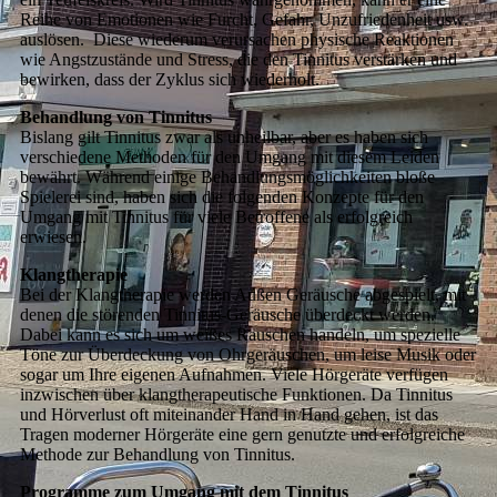
Reihe von Emotionen wie Furcht, Gefahr, Unzufriedenheit usw.
auslösen. Diese wiederum verursachen physische Reaktionen
wie Angstzustände und Stress, die den Tinnitus verstärken und
bewirken, dass der Zyklus sich wiederholt.
Behandlung von Tinnitus
Bislang gilt Tinnitus zwar als unheilbar, aber es haben sich
verschiedene Methoden für den Umgang mit diesem Leiden
bewährt. Während einige Behandlungsmöglichkeiten bloße
Spielerei sind, haben sich die folgenden Konzepte für den
Umgang mit Tinnitus für viele Betroffene als erfolgreich
erwiesen.
Klangtherapie
Bei der Klangtherapie werden Außen Geräusche abgespielt, mit
denen die störenden Tinnitus-Geräusche überdeckt werden.
Dabei kann es sich um weißes Rauschen handeln, um spezielle
Töne zur Überdeckung von Ohrgeräuschen, um leise Musik oder
sogar um Ihre eigenen Aufnahmen. Viele Hörgeräte verfügen
inzwischen über klangtherapeutische Funktionen. Da Tinnitus
und Hörverlust oft miteinander Hand in Hand gehen, ist das
Tragen moderner Hörgeräte eine gern genutzte und erfolgreiche
Methode zur Behandlung von Tinnitus.
Programme zum Umgang mit dem Tinnitus