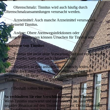
·
Ohrenschmalz: Tinnitus wird auch häufig durch
Ohrenschmalzansammlungen verursacht werden.
·
Arzneimittel: Auch manche Arzneimittel verursachen
anscheinend Tinnitus.
·
Andere: Obere Atemwegsinfektionen oder
Kiefergelenkstörungen können Ursachen für Tinnitus sein.
Symptome von Tinnitus
·
Tinnitus tritt meist ohne Vorwarnung auf und verschwindet
schnell wieder, kann aber auch chronisch sein.
·
Zusätzlich zu dem anhaltenden Geräusch, leiden Sie
vielleicht auch unter Stress, Schlafproblemen, Angst oder
Depression – all diese Symptome können Ihren
Tinnitus verschlimmern. Ein Teufelskreis.
·
Deshalb sollten Sie einen Hörspezialisten konsultieren.
So verhindern Sie eine Verschlimmerung des Tinnitus
Wenn Tinnitus unerwartet und unerwünscht ist, kann eine
negative Reaktion auf den Tinnitus entstehen. Dadurch entsteht
ein Teufelskreis. Wird Tinnitus wahrgenommen, kann er eine