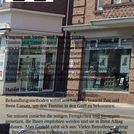
Umgang mit Stress- und Angstgefühlen
Tinnitus und Stress können sich zu einem Teufelskreis
entwickeln: Eine Folge von Tinnitus können Stressgefühle sein,
die den Tinnitus wiederum verschlimmern.
Daher haben sich stressabbauende und angstlösende
Maßnahmen zur erfolgreichen Behandlung von Tinnitus
bewährt. Dazu zählen beispielsweise besänftigende/beruhigende
Klänge und Entspannungs- bzw. Meditationsübungen.
Haben Sie Geduld
Ihnen sollte bewusst sein, dass keine der Tinnitus-
Behandlungsmethoden sofort anschlägt. Es braucht Zeit und
Ihren Einsatz, um den Tinnitus in den Griff zu bekommen.
Sie müssen zunächst die nötigen Fertigkeiten und Strategien
umsetzen, die Ihnen empfohlen werden und sie in Ihren Alltag
einbauen. Aber Geduld zahlt sich aus: Vielen Betroffenen gelingt
es, ihre Tinnitus-Beschwerden zu lindern. Dabei ist es besonders