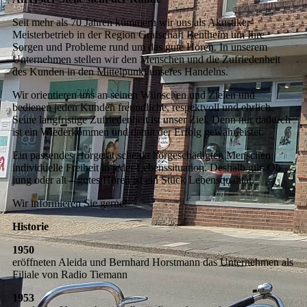
Seit mehr als 70 Jahren kümmern wir uns als Akustiker-
Meisterbetrieb in der Region Grafschaft Bentheim um Ihre
Sorgen und Probleme rund um das gute Hören. In unserem
Unternehmen stellen wir den Menschen und die Zufriedenheit
des Kunden in den Mittelpunkt unseres Handelns.
Wir orientieren uns an seinen Wünschen und Zielen und
bedienen jeden Kunden freundliche, respektvoll und ehrlich.
Seine langfristige Zufriedenheit ist unser Ziel. Denn nur dadurch
ist ein Wiederkommen und damit der Erfolg gewährleistet.
Ein passendes Hörgerät schenkt hörgeschädigten Menschen
individuelle Freiheit in jeder Lebenssituation. Deshalb gilt: Ob
jung oder alt – gutes Hören ist ein Stück Lebensqualität.
Wir informieren Sie gerne!
Historie
1950
eröffneten Aleida und Bernhard Horstmann das Unternehmen als
Filiale von Radio Tiemann
1953