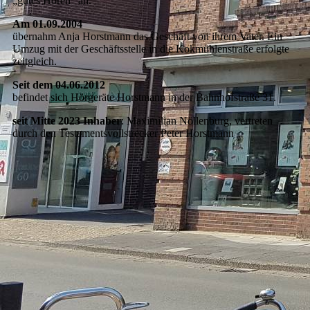
„gutes Hören“ an.
Am
01.09.2004
übernahm Anja Horstmann das Geschäft von ihrem Vater. Ein
Umzug mit der Geschäftsstelle in die Kokmühlenstraße erfolgte
zeitgleich.
Seit dem
04.06.2012
befindet sich Hörgeräte Horstmann in der Bahnhofstraße 31.
seit Mitte 2023 Inhaber
: Maximilian Nöllenburg, vertreten
durch den Testamentsvollstrecker Peter Horstmann