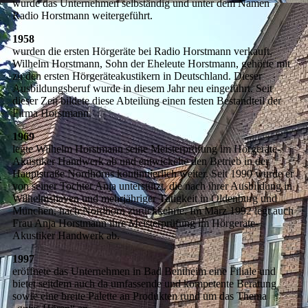
wurde das Unternehmen selbständig und unter dem Namen
Radio Horstmann weitergeführt.
1958
wurden die ersten Hörgeräte bei Radio Horstmann verkauft.
Wilhelm Horstmann, Sohn der Eheleute Horstmann, gehörte mit
zu den ersten Hörgeräteakustikern in Deutschland. Dieser
Ausbildungsberuf wurde in diesem Jahr neu eingeführt. Seit
dieser Zeit bildete diese Abteilung einen festen Bestandteil der
Firma Horstmann.
1969
legte Wilhelm Horstmann seine Meisterprüfung im Hörgeräte-
Akustiker Handwerk ab und entwickelte den Betrieb in der
Hauptstraße Nordhorns kontinuierlich weiter. Seit 1990 wurde er
von seiner Tochter Anja unterstützt, die nach ihrer Ausbildung in
Wilhelmshaven und mehrjähriger Tätigkeit in Oldenburg und
München, nach Nordhorn zurückkehrte. Im März 1992 legt auch
Frau Anja Horstmann ihre Meisterprüfung im Hörgeräte-
Akustiker Handwerk ab.
1997
eröffnete das Unternehmen in Bad Bentheim eine Filiale und
bietet seitdem auch da umfassende und kompetente Beratung
sowie eine breite Palette an Produkten rund um das Thema